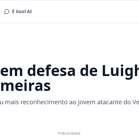
É Gool AI
 em defesa de Luigh
lmeiras
diu mais reconhecimento ao jovem atacante do V
PUBLICIDADE