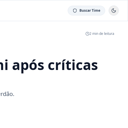
Buscar Time
2
min de leitura
i após críticas
erdão.