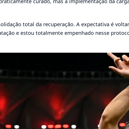
 praticamente curado, mas a implementação da carga 
lidação total da recuperação. A expectativa é volta
ratação e estou totalmente empenhado nesse protocol