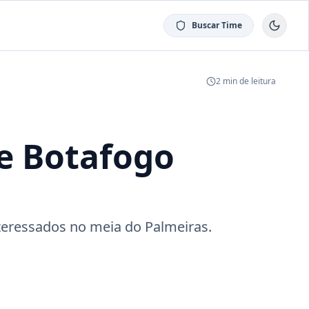
Buscar Time
2
min de leitura
e Botafogo
nteressados no meia do Palmeiras.