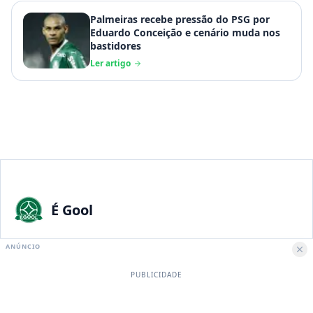
Palmeiras recebe pressão do PSG por
Eduardo Conceição e cenário muda nos
bastidores
Ler artigo
É Gool
A maior paixão nacional merece a melhor experiência digital.
ANÚNCIO
PUBLICIDADE
Institucional
Sobre Nós