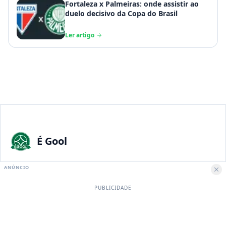
Fortaleza x Palmeiras: onde assistir ao
duelo decisivo da Copa do Brasil
Ler artigo
É Gool
A maior paixão nacional merece a melhor experiência digital.
ANÚNCIO
PUBLICIDADE
Institucional
Sobre Nós