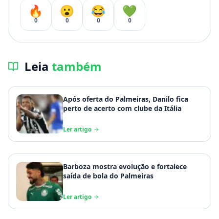
🔥
😮
😂
💚
0
0
0
0
Leia
também
Após oferta do Palmeiras, Danilo fica
perto de acerto com clube da Itália
Ler artigo
Barboza mostra evolução e fortalece
saída de bola do Palmeiras
Ler artigo