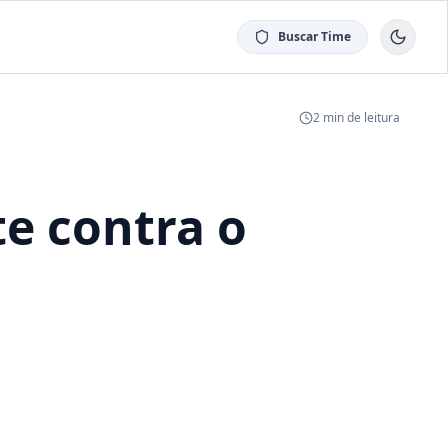
Buscar Time
2
min de leitura
e contra o