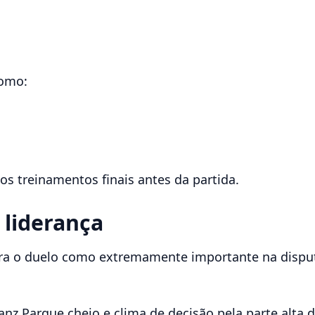
como:
os treinamentos finais antes da partida.
 liderança
ra o duelo como extremamente importante na dispu
anz Parque cheio e clima de decisão pela parte alta d