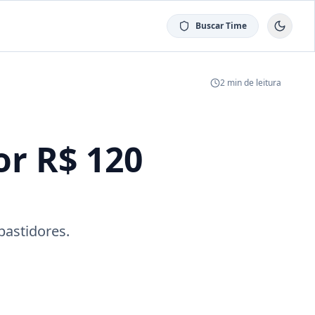
Buscar Time
2
min de leitura
or R$ 120
bastidores.