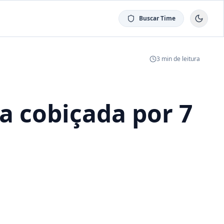
Buscar Time
3
min de leitura
a cobiçada por 7