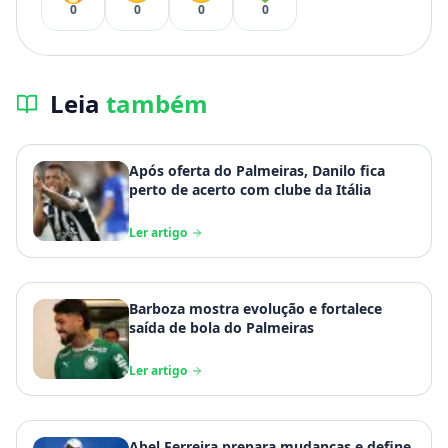
0
0
0
0
Leia
também
Após oferta do Palmeiras, Danilo fica
perto de acerto com clube da Itália
Ler artigo
Barboza mostra evolução e fortalece
saída de bola do Palmeiras
Ler artigo
Abel Ferreira prepara mudanças e define