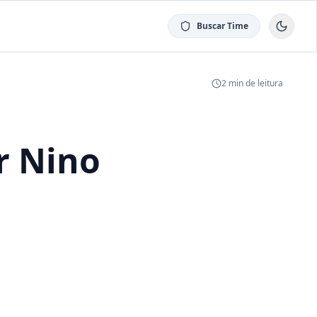
Buscar Time
2
min de leitura
r Nino