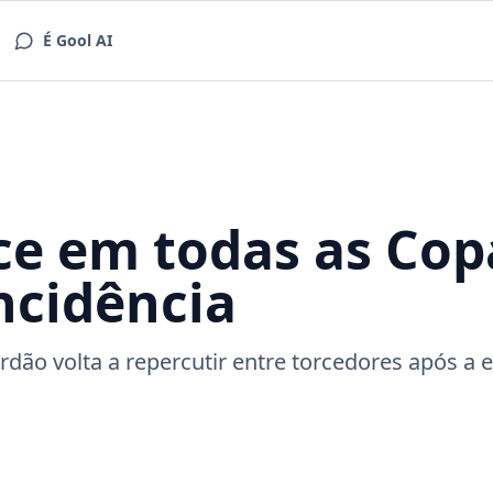
É Gool AI
ce em todas as Cop
incidência
ão volta a repercutir entre torcedores após a e