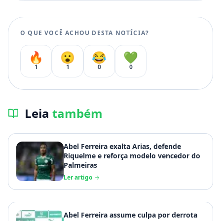
O QUE VOCÊ ACHOU DESTA NOTÍCIA?
🔥
😮
😂
💚
1
1
0
0
Leia
também
Abel Ferreira exalta Arias, defende
Riquelme e reforça modelo vencedor do
Palmeiras
Ler artigo
Abel Ferreira assume culpa por derrota