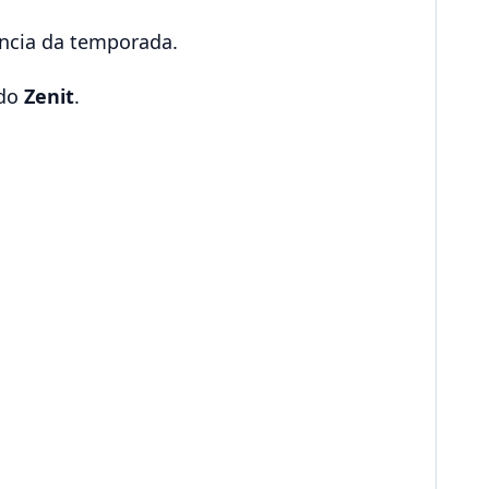
ência da temporada.
 do
Zenit
.