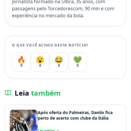
Jornalista formado na Ulbra, 35 anos, com
passagens pelo Torcedorescom, 90 min e com
experiência no mercado da bola.
O QUE VOCÊ ACHOU DESTA NOTÍCIA?
🔥
😮
😂
💚
0
0
0
0
Leia
também
Após oferta do Palmeiras, Danilo fica
perto de acerto com clube da Itália
Ler artigo