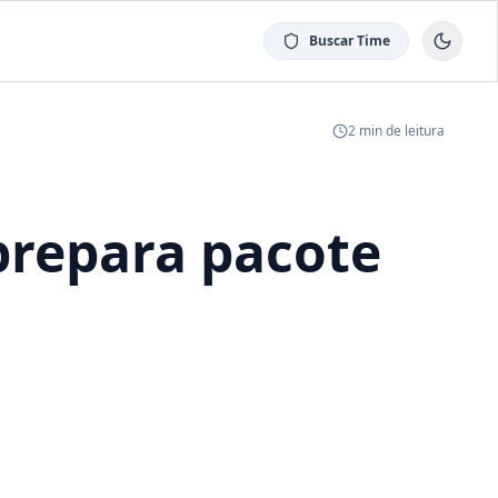
Buscar Time
2
min de leitura
prepara pacote