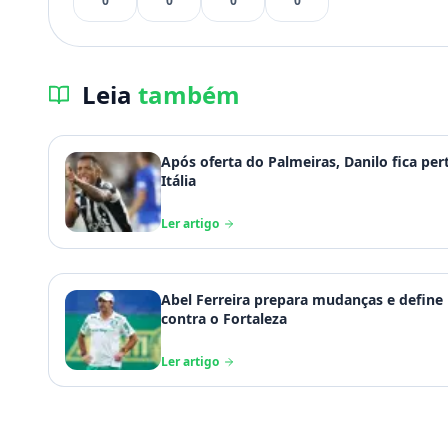
0
0
0
0
Leia
também
Após oferta do Palmeiras, Danilo fica pe
Itália
Ler artigo
Abel Ferreira prepara mudanças e define
contra o Fortaleza
Ler artigo