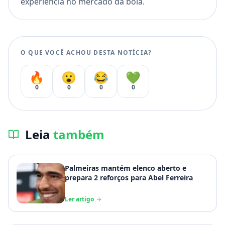
experiência no mercado da bola.
O QUE VOCÊ ACHOU DESTA NOTÍCIA?
🔥
😮
😂
💚
0
0
0
0
Leia
também
Palmeiras mantém elenco aberto e
prepara 2 reforços para Abel Ferreira
Ler artigo