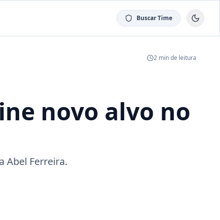
Buscar Time
2
min de leitura
ine novo alvo no
 Abel Ferreira.