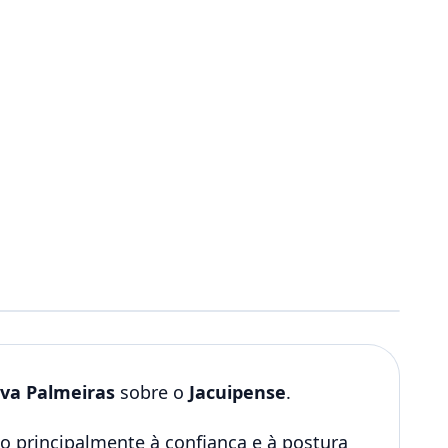
iva Palmeiras
sobre o
Jacuipense
.
do principalmente à confiança e à postura