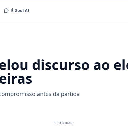
É Gool AI
velou discurso ao e
eiras
 compromisso antes da partida
PUBLICIDADE