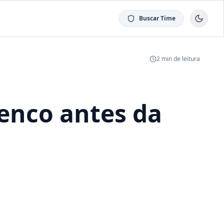
Buscar Time
2
min de leitura
lenco antes da