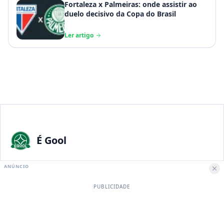
Fortaleza x Palmeiras: onde assistir ao
duelo decisivo da Copa do Brasil
Ler artigo
É Gool
A maior paixão nacional merece a melhor experiência digital.
ANÚNCIO
PUBLICIDADE
Institucional
Sobre Nós