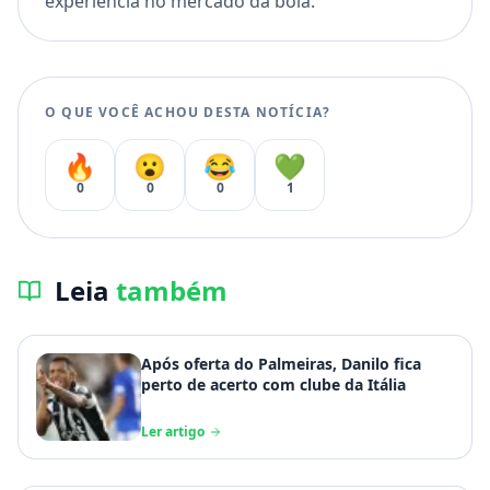
experiência no mercado da bola.
O QUE VOCÊ ACHOU DESTA NOTÍCIA?
🔥
😮
😂
💚
0
0
0
1
Leia
também
Após oferta do Palmeiras, Danilo fica
perto de acerto com clube da Itália
Ler artigo