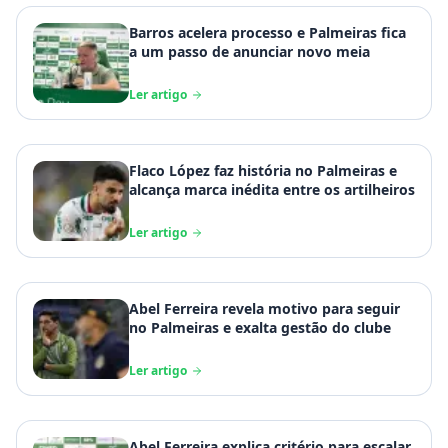
Barros acelera processo e Palmeiras fica
a um passo de anunciar novo meia
Ler artigo
Flaco López faz história no Palmeiras e
alcança marca inédita entre os artilheiros
Ler artigo
Abel Ferreira revela motivo para seguir
no Palmeiras e exalta gestão do clube
Ler artigo
Abel Ferreira explica critério para escalar