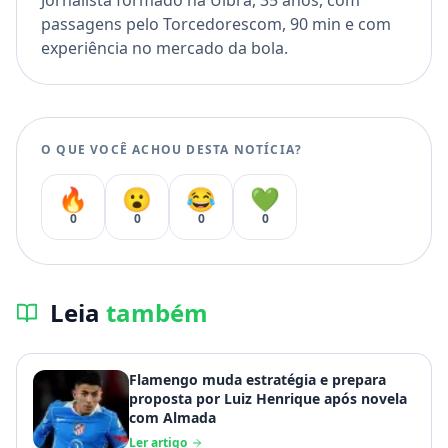
Jornalista formado na Ulbra, 35 anos, com
passagens pelo Torcedorescom, 90 min e com
experiência no mercado da bola.
O QUE VOCÊ ACHOU DESTA NOTÍCIA?
🔥
😮
😂
💚
0
0
0
0
Leia
também
Flamengo muda estratégia e prepara
proposta por Luiz Henrique após novela
com Almada
Ler artigo