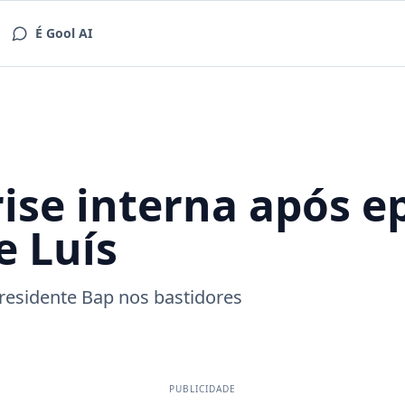
É Gool AI
ise interna após e
e Luís
residente Bap nos bastidores
PUBLICIDADE