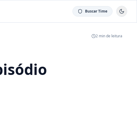
Buscar Time
2
min de leitura
pisódio