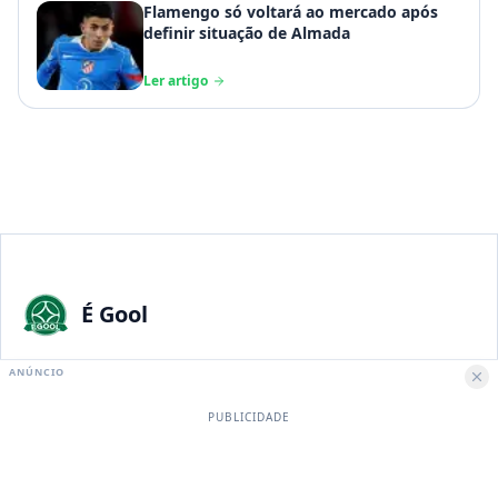
Flamengo só voltará ao mercado após
definir situação de Almada
Ler artigo
É Gool
A maior paixão nacional merece a melhor experiência digital.
ANÚNCIO
PUBLICIDADE
Institucional
Sobre Nós