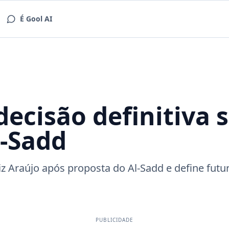
É Gool AI
ecisão definitiva 
l-Sadd
z Araújo após proposta do Al-Sadd e define futu
PUBLICIDADE