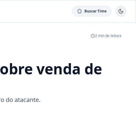
Buscar Time
2
min de leitura
sobre venda de
ro do atacante.