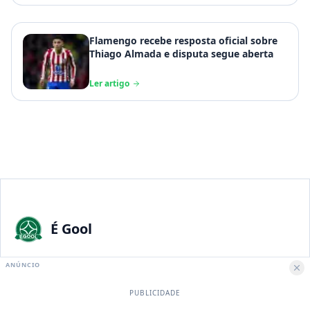
Flamengo recebe resposta oficial sobre
Thiago Almada e disputa segue aberta
Ler artigo
É Gool
A maior paixão nacional merece a melhor experiência digital.
ANÚNCIO
PUBLICIDADE
Institucional