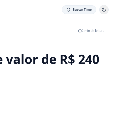
Buscar Time
2
min de leitura
 valor de R$ 240