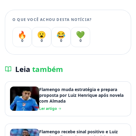
O QUE VOCÊ ACHOU DESTA NOTÍCIA?
🔥
😮
😂
💚
0
0
0
0
Leia
também
Flamengo muda estratégia e prepara
proposta por Luiz Henrique após novela
com Almada
Ler artigo
Flamengo recebe sinal positivo e Luiz