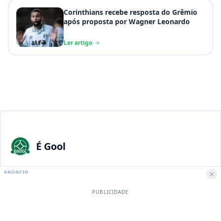
Corinthians recebe resposta do Grêmio
após proposta por Wagner Leonardo
Ler artigo
É Gool
A maior paixão nacional merece a melhor experiência digital.
ANÚNCIO
PUBLICIDADE
Institucional
Sobre Nós