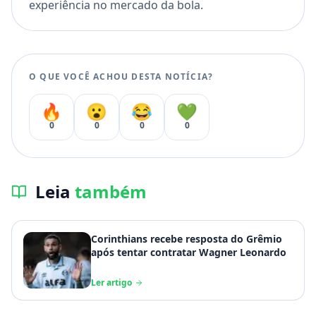
experiência no mercado da bola.
O QUE VOCÊ ACHOU DESTA NOTÍCIA?
🔥
😮
😂
💚
0
0
0
0
Leia
também
Corinthians recebe resposta do Grêmio
após tentar contratar Wagner Leonardo
Ler artigo