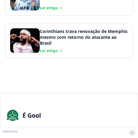
Ler artigo
Corinthians trava renovação de Memphis
mesmo com retorno do atacante ao
Brasil
Ler artigo
É Gool
A maior paixão nacional merece a melhor experiência digital.
ANÚNCIO