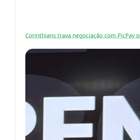
Corinthians trava negociação com PicPay p