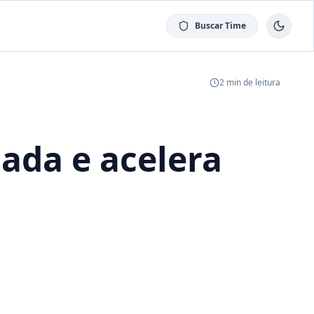
Buscar Time
2
min de leitura
ada e acelera