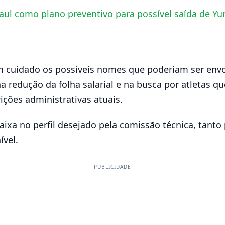
ul como plano preventivo para possível saída de Yur
com cuidado os possíveis nomes que poderiam ser env
a redução da folha salarial e na busca por atletas
ições administrativas atuais.
caixa no perfil desejado pela comissão técnica, tant
ível.
PUBLICIDADE