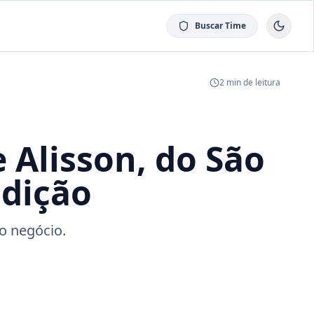
Buscar Time
2
min de leitura
 Alisson, do São
ndição
o negócio.