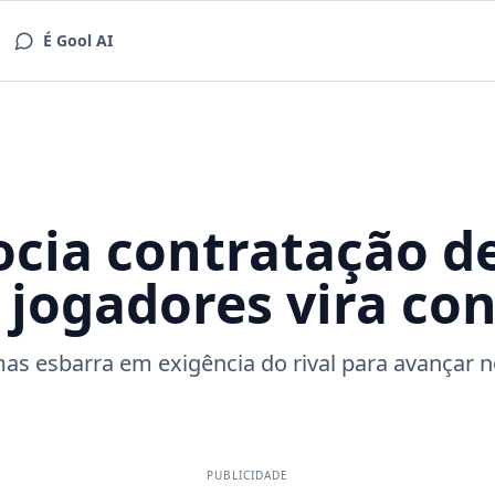
É Gool AI
cia contratação de
e jogadores vira co
s esbarra em exigência do rival para avançar n
PUBLICIDADE