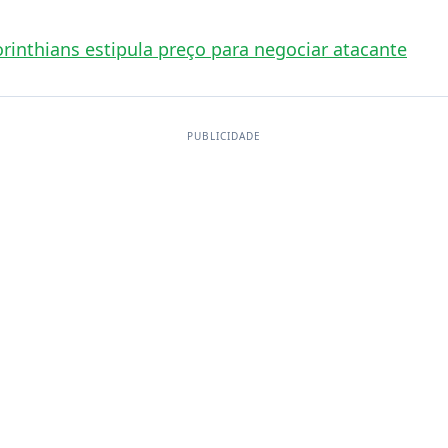
inthians estipula preço para negociar atacante
PUBLICIDADE