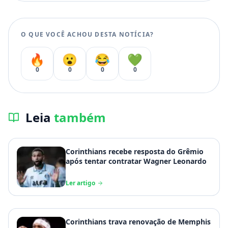
O QUE VOCÊ ACHOU DESTA NOTÍCIA?
🔥
😮
😂
💚
0
0
0
0
Leia
também
Corinthians recebe resposta do Grêmio
após tentar contratar Wagner Leonardo
Ler artigo
Corinthians trava renovação de Memphis