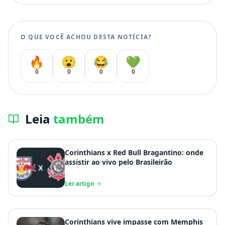
O QUE VOCÊ ACHOU DESTA NOTÍCIA?
🔥
😮
😂
💚
0
0
0
0
Leia
também
Corinthians x Red Bull Bragantino: onde
assistir ao vivo pelo Brasileirão
Ler artigo
Corinthians vive impasse com Memphis