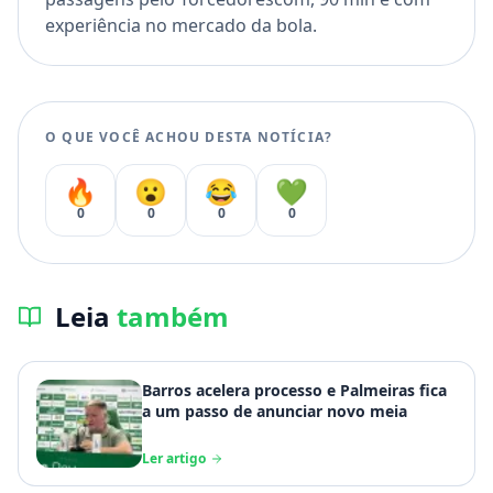
experiência no mercado da bola.
O QUE VOCÊ ACHOU DESTA NOTÍCIA?
🔥
😮
😂
💚
0
0
0
0
Leia
também
Barros acelera processo e Palmeiras fica
a um passo de anunciar novo meia
Ler artigo