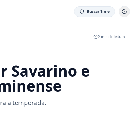
Buscar Time
2
min de leitura
r Savarino e
uminense
ara a temporada.