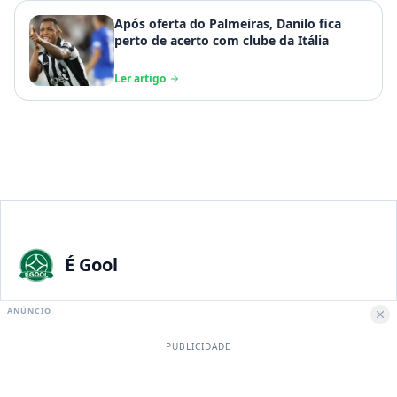
Após oferta do Palmeiras, Danilo fica
perto de acerto com clube da Itália
Ler artigo
É Gool
A maior paixão nacional merece a melhor experiência digital.
ANÚNCIO
PUBLICIDADE
Institucional
Sobre Nós