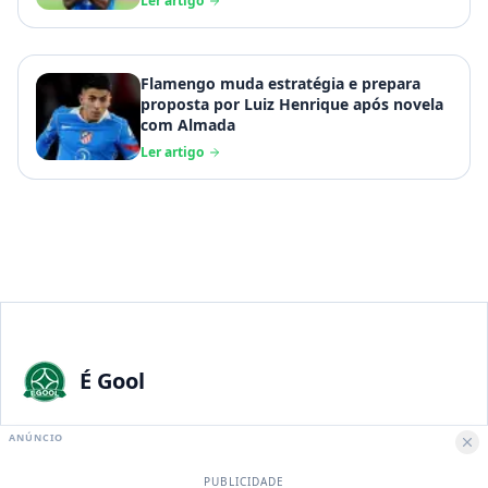
Ler artigo
Flamengo muda estratégia e prepara
proposta por Luiz Henrique após novela
com Almada
Ler artigo
É Gool
A maior paixão nacional merece a melhor experiência digital.
ANÚNCIO
PUBLICIDADE